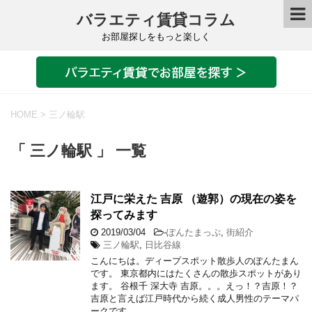
バラエティ賃貸コラム
お部屋探しをもっと楽しく
HOME
>
三ノ輪駅
「 三ノ輪駅 」 一覧
江戸に栄えた 吉原 （遊郭）の現在の姿を
探ってみます
2019/03/04
-
ぽんたまっぷ
,
街紹介
三ノ輪駅
,
日比谷線
こんにちは。ディープスポット散歩人のぽんたまん
です。 東京都内にはたくさんの散歩スポットがあり
ます。 谷根千 深大寺 吉原。。。えっ！？吉原！？
吉原と言えば江戸時代から続く成人男性のテーマパ
ークです …