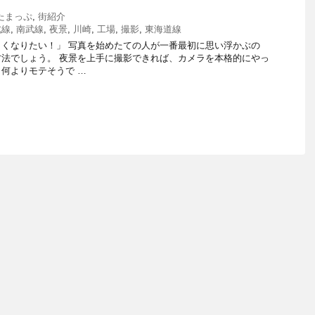
たまっぷ
,
街紹介
北線
,
南武線
,
夜景
,
川崎
,
工場
,
撮影
,
東海道線
くなりたい！」 写真を始めたての人が一番最初に思い浮かぶの
法でしょう。 夜景を上手に撮影できれば、カメラを本格的にやっ
何よりモテそうで …