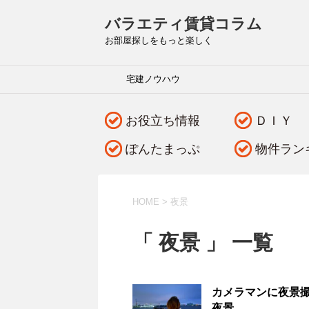
バラエティ賃貸コラム
お部屋探しをもっと楽しく
宅建ノウハウ
お役立ち情報
ＤＩＹ
ぽんたまっぷ
物件ラン
HOME
>
夜景
「 夜景 」 一覧
カメラマンに夜景撮
夜景