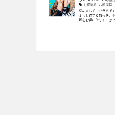
2020/06/26
-
お部
お得情報
,
お部屋探
初めまして、バラ男です
ょっと得する情報を、不
屋をお得に借りるには？