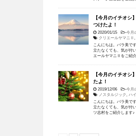
【今月のイチオシ】
つけたよ！
2020/01/15
-
今月
クリエールヤマニⅡ
こんにちは。バラ美です
立たなくても、気が付い
エールヤマニⅡをご紹介
【今月のイチオシ】
たよ！
2019/12/06
-
今月
ノスタルジック
,
ハ
こんにちは。バラ美です
立たなくても、気が付い
ツ志村をご紹介します♪ 