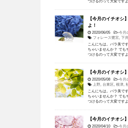
つけるのって大変ですよ
【今月のイチオシ】
よ！
2020/06/05
-
今月
フォレース鷺宮
,
下
こんにちは。バラ美です
ちゃいませんか？ でも
つけるのって大変ですよ
【今月のイチオシ】
2020/05/08
-
今月
上野
,
台東区
,
根津
,
こんにちは。バラ美です
ちゃいませんか？ でも
つけるのって大変ですよ
【今月のイチオシ】
2020/04/10
-
今月