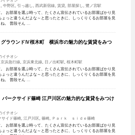
のイチオシ
し
,
中野区
,
引っ越し
,
西武新宿線
,
賃貸
,
部屋探し
,
鷺ノ宮駅
。 お部屋を選ぶ時って、たくさん宣伝されているお部屋ばかり見
ちょっと違うんだよな～と思ったときに、しっくりくるお部屋を見
ね。 普段そん …
】グラウンドⅣ桜木町 横浜市の魅力的な賃貸をみつ
のイチオシ
,
京浜急行線
,
京浜東北線
,
日ノ出町駅
,
桜木町駅
。 お部屋を選ぶ時って、たくさん宣伝されているお部屋ばかり見
ちょっと違うんだよな～と思ったときに、しっくりくるお部屋を見
ね。 普段そん …
 パークサイド篠崎 江戸川区の魅力的な賃貸をみつけ
のイチオシ
クサイド篠崎
,
江戸川区
,
篠崎
,
Ｐａｒｋ ｓｉｄｅ篠崎
。 お部屋を選ぶ時って、たくさん宣伝されているお部屋ばかり見
ちょっと違うんだよな～と思ったときに、しっくりくるお部屋を見