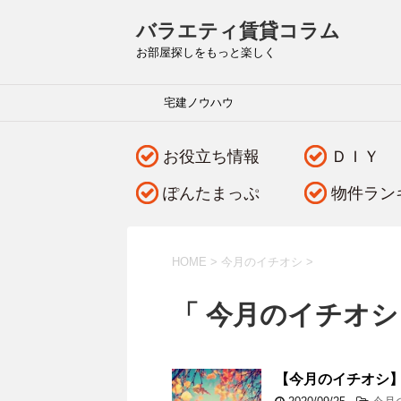
バラエティ賃貸コラム
お部屋探しをもっと楽しく
宅建ノウハウ
お役立ち情報
ＤＩＹ
ぽんたまっぷ
物件ラン
HOME
>
今月のイチオシ
>
「 今月のイチオシ
【今月のイチオシ