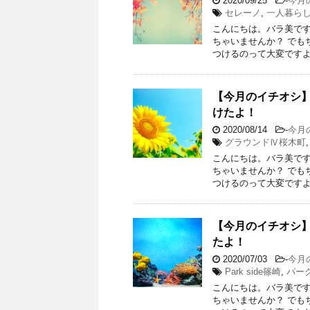
2020/09/25
-
今月
セレーノ
,
一人暮ら
こんにちは。バラ美です
ちゃいませんか？ でも
つけるのって大変ですよ
【今月のイチオシ
けたよ！
2020/08/14
-
今月
グラウンドⅣ桜木町
こんにちは。バラ美です
ちゃいませんか？ でも
つけるのって大変ですよ
【今月のイチオシ】
たよ！
2020/07/03
-
今月
Park side篠崎
,
パー
こんにちは。バラ美です
ちゃいませんか？ でも