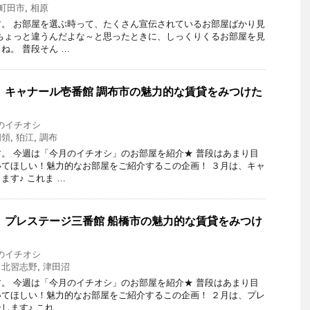
町田市
,
相原
。 お部屋を選ぶ時って、たくさん宣伝されているお部屋ばかり見
ちょっと違うんだよな～と思ったときに、しっくりくるお部屋を見
ね。 普段そん …
 キャナール壱番館 調布市の魅力的な賃貸をみつけた
のイチオシ
国領
,
狛江
,
調布
。 今週は「今月のイチオシ」のお部屋を紹介★ 普段はあまり目
てほしい！魅力的なお部屋をご紹介するこの企画！ ３月は、キャ
ます♪ これま …
 プレステージ三番館 船橋市の魅力的な賃貸をみつけ
のイチオシ
,
北習志野
,
津田沼
。 今週は「今月のイチオシ」のお部屋を紹介★ 普段はあまり目
てほしい！魅力的なお部屋をご紹介するこの企画！ ２月は、プレ
します♪ これ …