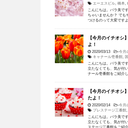
エーエスビル
,
橋本
,
こんにちは。バラ美です
ちゃいませんか？ でも
つけるのって大変ですよ
【今月のイチオシ】
よ！
2020/03/13
-
今月
キャナール壱番館
,
こんにちは。バラ美です
立たなくても、気が付い
ナール壱番館をご紹介し
【今月のイチオシ】
たよ！
2020/02/14
-
今月
プレステージ三番館
こんにちは。バラ美です
立たなくても、気が付い
ステージ三番館をご紹介