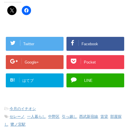
Twitter
Facebook
Google+
Pocket
B!
はてブ
LINE
-
今月のイチオシ
-
セレーノ
,
一人暮らし
,
中野区
,
引っ越し
,
西武新宿線
,
賃貸
,
部屋探
し
,
鷺ノ宮駅