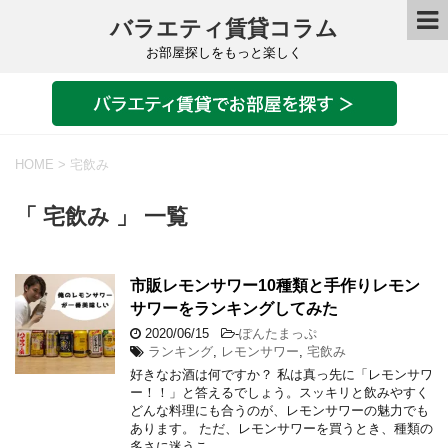
バラエティ賃貸コラム
お部屋探しをもっと楽しく
HOME
>
宅飲み
「 宅飲み 」 一覧
市販レモンサワー10種類と手作りレモン
サワーをランキングしてみた
2020/06/15
-
ぽんたまっぷ
ランキング
,
レモンサワー
,
宅飲み
好きなお酒は何ですか？ 私は真っ先に「レモンサワ
ー！！」と答えるでしょう。スッキリと飲みやすく
どんな料理にも合うのが、レモンサワーの魅力でも
あります。 ただ、レモンサワーを買うとき、種類の
多さに迷うこ …