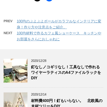
PREV
100均のぷよぷよボールがカラフルなインテリアに変
身！作り方や注意点をご紹介。
NEXT
100均材料で作るカフェ風ショーケース キッチンや
お部屋をさらにおしゃれに
2020/12/28
釘なしノコギリなし！工具なしで作れる
ワイヤーラティスのA4ファイルラックを
DIY
2020/12/14
材料費400円！釘もいらない。 北欧風の
木材ツリーをDIY