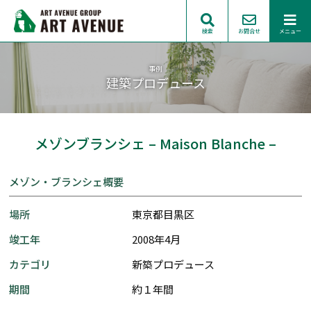
検索
お問合せ
メニュー
事例
建築プロデュース
メゾンブランシェ – Maison Blanche –
メゾン・ブランシェ概要
場所
東京都目黒区
竣工年
2008年4月
カテゴリ
新築プロデュース
期間
約１年間