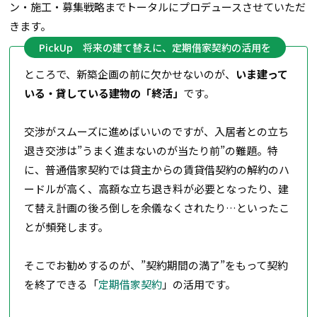
ン・施工・募集戦略までトータルにプロデュースさせていただ
きます。
PickUp 将来の建て替えに、定期借家契約の活用を
ところで、新築企画の前に欠かせないのが、
いま建って
いる・貸している建物の「終活」
です。
交渉がスムーズに進めばいいのですが、入居者との立ち
退き交渉は”うまく進まないのが当たり前”の難題。特
に、普通借家契約では貸主からの賃貸借契約の解約のハ
ードルが高く、高額な立ち退き料が必要となったり、建
て替え計画の後ろ倒しを余儀なくされたり…といったこ
とが頻発します。
そこでお勧めするのが、”契約期間の満了”をもって契約
を終了できる「
定期借家契約
」の活用です。