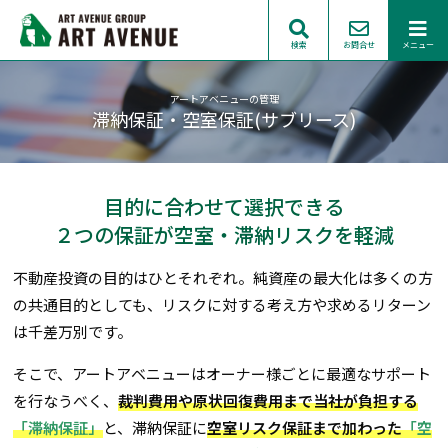
検索
お問合せ
メニュー
アートアベニューの管理
滞納保証・空室保証(サブリース)
目的に合わせて選択できる
２つの保証が空室・滞納リスクを軽減
不動産投資の目的はひとそれぞれ。純資産の最大化は多くの方
の共通目的としても、リスクに対する考え方や求めるリターン
は千差万別です。
そこで、アートアベニューはオーナー様ごとに最適なサポート
を行なうべく、
裁判費用や原状回復費用まで当社が負担する
「滞納保証」
と、滞納保証に
空室リスク保証まで加わった
「空