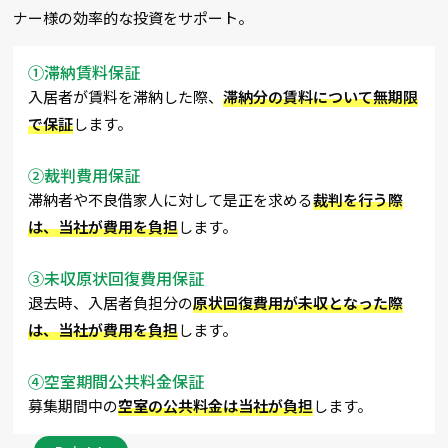
ナー様の効率的な投資をサポート。
①滞納賃料保証
入居者が賃料を滞納した際、
滞納分の賃料について無期限
で保証
します。
②裁判費用保証
滞納者や不良借家人に対して是正を求める
裁判を行う際
は、当社が費用を負担
します。
③未収原状回復費用保証
退去時、入居者負担分の
原状回復費用が未収となった際
は、当社が費用を負担
します。
④空室期間公共料金保証
募集期間中の
空室の公共料金は当社が負担
します。