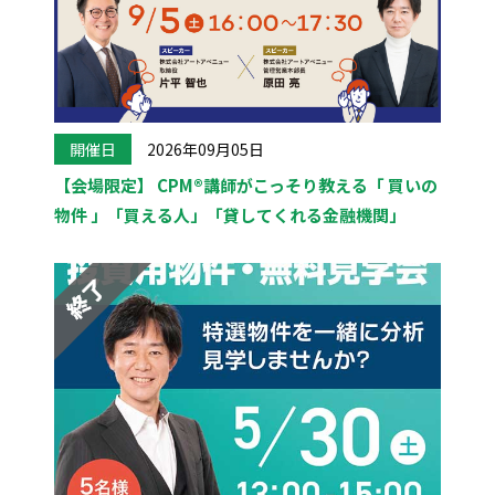
開催日
2026年09月05日
【会場限定】 CPM®講師がこっそり教える「 買いの
物件 」「買える人」「貸してくれる金融機関」