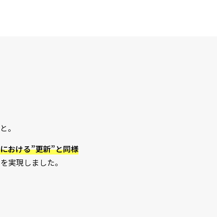
こと。
における”更新”と同様
みを実現しました。