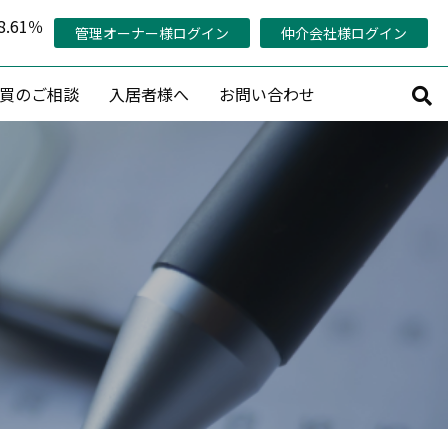
.61％
管理オーナー様ログイン
仲介会社様ログイン
買のご相談
入居者様へ
お問い合わせ
サルティング
その他
持コンサルティング
管理対象エリア
活用コンサルティング
当社の稼働率の考え方
コンサルティング
管理オーナー様専用ページ
策プランニング
認定管理会社「AMO®」
プロデュース
メールマガジン会員募集
産活用相談
賃料査定・売却査定・購入相談
収益物件売買情報リクエスト