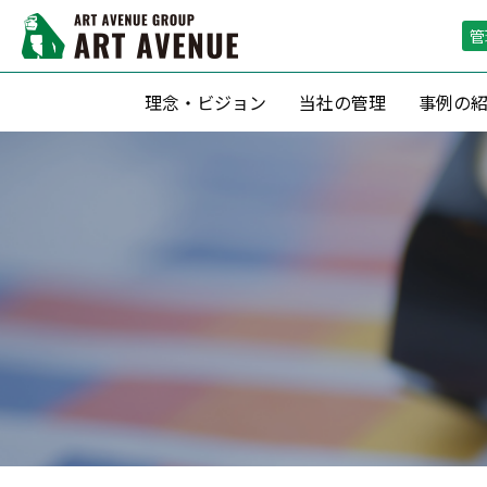
管
理念・ビジョン
当社の管理
事例の
資産形成支援
リーシング（
滞納保証・空室保証(サブリース)
リーシン
転貸借方式 による管理
空室期間短
定期借家契約 による運用
空室保証付０
収益最大化のための 賃料査定