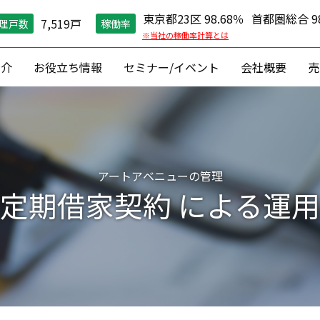
東京都23区 98.68％
首都圏総合 98
7,519戸
理戸数
稼働率
※当社の稼働率計算とは
紹介
お役立ち情報
セミナー/イベント
会社概要
売
空室対策）
住環境維持
コン
グ戦略
現場管理
資産価値維
縮戦略
24時間コールセンター
資産形成 ・
アートアベニューの管理
円リノベ
０円原状回復「ZEROプラン」
収益改善
定期借家契約 による運用
相続対
建築
資