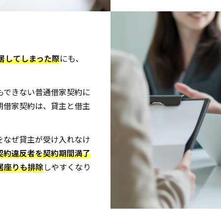
居してしまった際
にも、
もできない普通借家契約に
期借家契約は、貸主と借主
をなぜ貸主が受け入れなけ
契約違反者を契約期間満了
居座りも排除
しやすくなり