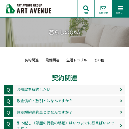
検索
お問合せ
メニュー
暮らしのQ&A
契約関連
設備関連
生活トラブル
その他
契約関連
Q
お部屋を解約したい
Q
敷金償却・敷引とはなんですか？
Q
短期解約違約金とはなんですか？
Q
引っ越し（部屋の荷物の移動）はいつまでに行えばいいで
すか？