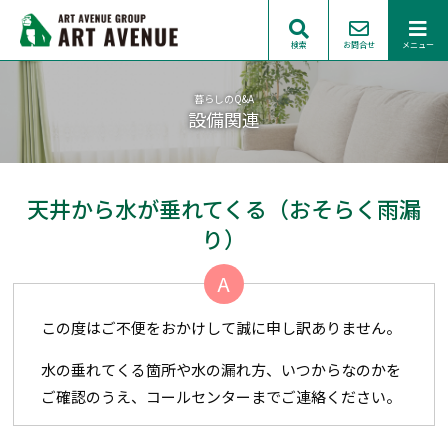
検索
お問合せ
メニュー
暮らしのQ&A
設備関連
天井から水が垂れてくる（おそらく雨漏
り）
A
この度はご不便をおかけして誠に申し訳ありません。
水の垂れてくる箇所や水の漏れ方、いつからなのかを
ご確認のうえ、コールセンターまでご連絡ください。