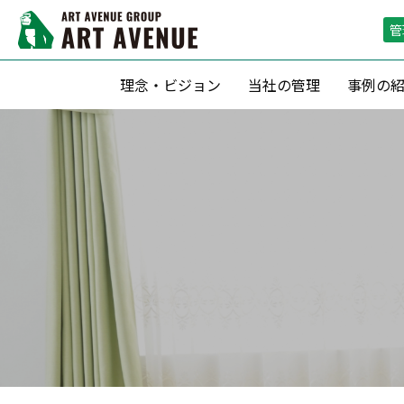
管
理念・ビジョン
当社の管理
事例の
資産形成支援
リーシング（
滞納保証・空室保証(サブリース)
リーシン
転貸借方式 による管理
空室期間短
定期借家契約 による運用
空室保証付０
収益最大化のための 賃料査定