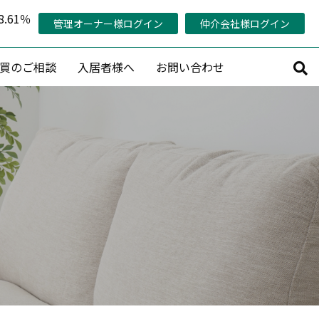
.61％
管理オーナー様ログイン
仲介会社様ログイン
買のご相談
入居者様へ
お問い合わせ
サルティング
その他
持コンサルティング
管理対象エリア
活用コンサルティング
当社の稼働率の考え方
コンサルティング
管理オーナー様専用ページ
策プランニング
認定管理会社「AMO®」
プロデュース
メールマガジン会員募集
産活用相談
賃料査定・売却査定・購入相談
収益物件売買情報リクエスト