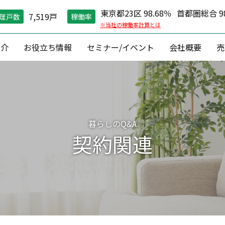
東京都23区 98.68％
首都圏総合 98
7,519戸
理戸数
稼働率
※当社の稼働率計算とは
紹介
お役立ち情報
セミナー/イベント
会社概要
売
空室対策）
住環境維持
コン
グ戦略
現場管理
資産価値維
縮戦略
24時間コールセンター
資産形成 ・
暮らしのQ&A
円リノベ
０円原状回復「ZEROプラン」
収益改善
契約関連
相続対
建築
資