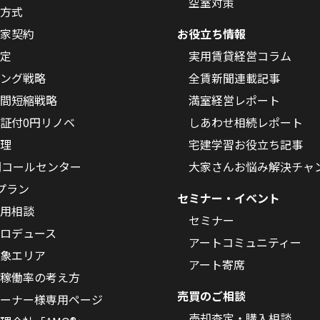
空室対策
方式
家契約
お役立ち情報
定
実用賃貸経営コラム
ング戦略
全賃新聞連載記事
間短縮戦略
満室経営レポート
証付0円リノベ
しあわせ相続レポート
理
宅建学習お役立ち記事
間コールセンター
大家さんお悩み解決チャ
Oプラン
セミナー・イベント
用相談
セミナー
ロデュース
アートコミュニティー
象エリア
アート寄席
稼働率の考え方
売買のご相談
ーナー様専用ページ
売却査定・購入相談