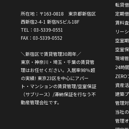
転貸借
定期借
所在地：〒163-0818 東京都新宿区
西新宿2-4-1 新宿NSビル18F
賃料査
TEL：03-5339-0551
リーシ
FAX：03-5339-0552
空室期
空室保
＼新宿区で賃貸管理30周年／
現場管
東京・神奈川・埼玉・千葉の賃貸管
24時
理はお任せください。入居率98％超
ZER
の実績! 東京23区を中心にアパー
資産活
ト・マンションの賃貸管理/空室保証
建築プ
（サブリース）/滞納保証を行なう不
動産管理会社です。
管理対
当社の
管理オ