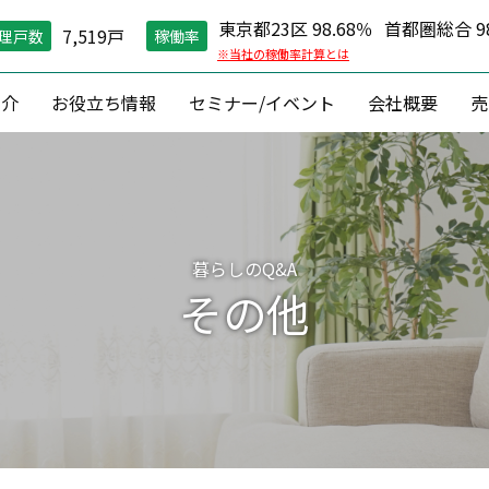
東京都23区 98.68％
首都圏総合 98
7,519戸
理戸数
稼働率
※当社の稼働率計算とは
紹介
お役立ち情報
セミナー/イベント
会社概要
売
空室対策）
住環境維持
コン
グ戦略
現場管理
資産価値維
縮戦略
24時間コールセンター
資産形成 ・
暮らしのQ&A
円リノベ
０円原状回復「ZEROプラン」
収益改善
その他
相続対
建築
資