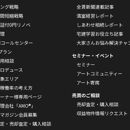
ング戦略
全賃新聞連載記事
間短縮戦略
満室経営レポート
証付0円リノベ
しあわせ相続レポート
理
宅建学習お役立ち記事
間コールセンター
大家さんお悩み解決チャ
Oプラン
セミナー・イベント
用相談
セミナー
ロデュース
アートコミュニティー
象エリア
アート寄席
稼働率の考え方
売買のご相談
ーナー様専用ページ
売却査定・購入相談
理会社「AMO®」
収益物件情報リクエスト
マガジン会員募集
定・売却査定・購入相談