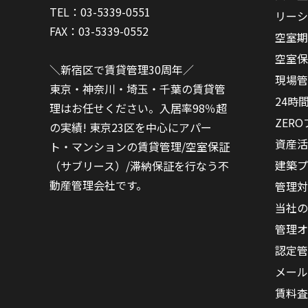
TEL：03-5339-0551
リーシ
FAX：03-5339-0552
空室期
空室保
＼新宿区で賃貸管理30周年／
現場管
東京・神奈川・埼玉・千葉の賃貸管
24時
理はお任せください。入居率98％超
ZER
の実績! 東京23区を中心にアパー
資産活
ト・マンションの賃貸管理/空室保証
建築プ
（サブリース）/滞納保証を行なう不
動産管理会社です。
管理対
当社の
管理オ
認定管
メール
賃料査