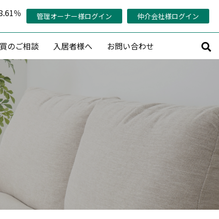
.61％
管理オーナー様ログイン
仲介会社様ログイン
買のご相談
入居者様へ
お問い合わせ
サルティング
その他
持コンサルティング
管理対象エリア
活用コンサルティング
当社の稼働率の考え方
コンサルティング
管理オーナー様専用ページ
策プランニング
認定管理会社「AMO®」
プロデュース
メールマガジン会員募集
産活用相談
賃料査定・売却査定・購入相談
収益物件売買情報リクエスト