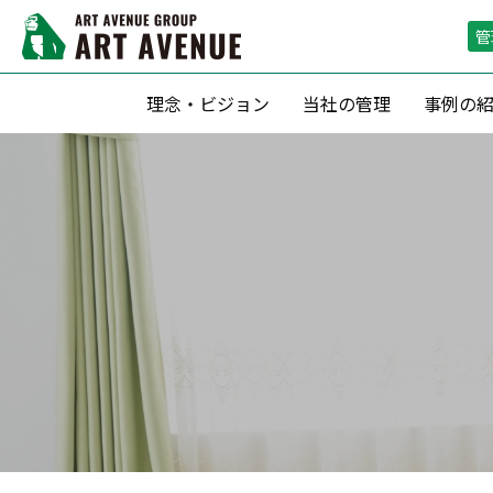
管
理念・ビジョン
当社の管理
事例の
資産形成支援
リーシング（
滞納保証・空室保証(サブリース)
リーシン
転貸借方式 による管理
空室期間短
定期借家契約 による運用
空室保証付０
収益最大化のための 賃料査定