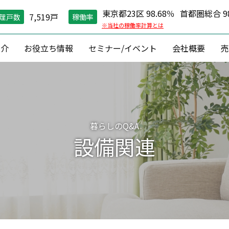
東京都23区 98.68％
首都圏総合 98
7,519戸
理戸数
稼働率
※当社の稼働率計算とは
紹介
お役立ち情報
セミナー/イベント
会社概要
売
空室対策）
住環境維持
コン
グ戦略
現場管理
資産価値維
縮戦略
24時間コールセンター
資産形成 ・
暮らしのQ&A
円リノベ
０円原状回復「ZEROプラン」
収益改善
設備関連
相続対
建築
資