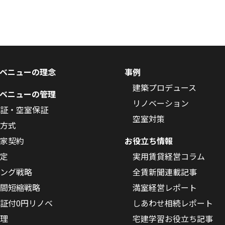
ベニューの理念
事例
建築プロデュース
ベニューの管理
リノベーション
証・空室保証
空室対策
方式
家契約
お役立ち情報
定
実用賃貸経営コラム
ング戦略
全賃新聞連載記事
間短縮戦略
満室経営レポート
証付0円リノベ
しあわせ相続レポート
理
宅建学習お役立ち記事