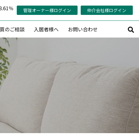
.61％
管理オーナー様ログイン
仲介会社様ログイン
買のご相談
入居者様へ
お問い合わせ
サルティング
その他
持コンサルティング
管理対象エリア
活用コンサルティング
当社の稼働率の考え方
コンサルティング
管理オーナー様専用ページ
策プランニング
認定管理会社「AMO®」
プロデュース
メールマガジン会員募集
産活用相談
賃料査定・売却査定・購入相談
収益物件売買情報リクエスト