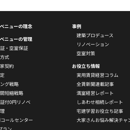
ベニューの理念
事例
建築プロデュース
ベニューの管理
リノベーション
証・空室保証
空室対策
方式
家契約
お役立ち情報
定
実用賃貸経営コラム
ング戦略
全賃新聞連載記事
間短縮戦略
満室経営レポート
証付0円リノベ
しあわせ相続レポート
理
宅建学習お役立ち記事
間コールセンター
大家さんお悩み解決チャ
Oプラン