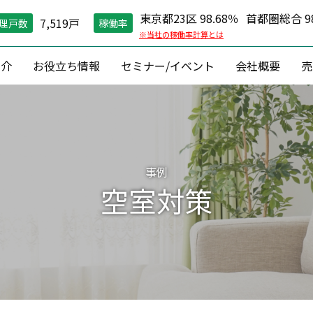
東京都23区 98.68％
首都圏総合 98
7,519戸
理戸数
稼働率
※当社の稼働率計算とは
紹介
お役立ち情報
セミナー/イベント
会社概要
売
空室対策）
住環境維持
コン
グ戦略
現場管理
資産価値維
縮戦略
24時間コールセンター
資産形成 ・
事例
円リノベ
０円原状回復「ZEROプラン」
収益改善
空室対策
相続対
建築
資