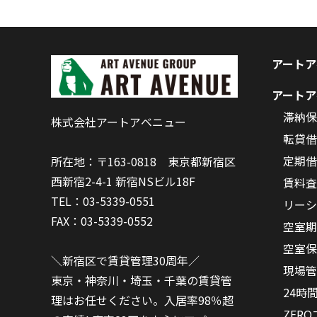
アートア
アートア
滞納保
株式会社アートアベニュー
転貸借
定期借
所在地：〒163-0818 東京都新宿区
西新宿2-4-1 新宿NSビル18F
賃料査
TEL：03-5339-0551
リーシ
FAX：03-5339-0552
空室期
空室保
＼新宿区で賃貸管理30周年／
現場管
東京・神奈川・埼玉・千葉の賃貸管
24時
理はお任せください。入居率98％超
ZER