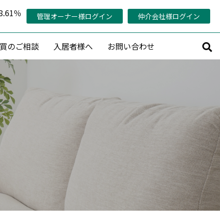
.61％
管理オーナー様ログイン
仲介会社様ログイン
買のご相談
入居者様へ
お問い合わせ
サルティング
その他
持コンサルティング
管理対象エリア
活用コンサルティング
当社の稼働率の考え方
コンサルティング
管理オーナー様専用ページ
策プランニング
認定管理会社「AMO®」
プロデュース
メールマガジン会員募集
産活用相談
賃料査定・売却査定・購入相談
収益物件売買情報リクエスト