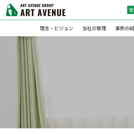
管
理念・ビジョン
当社の管理
事例の
資産形成支援
リーシング（
滞納保証・空室保証(サブリース)
リーシン
転貸借方式 による管理
空室期間短
定期借家契約 による運用
空室保証付０
収益最大化のための 賃料査定