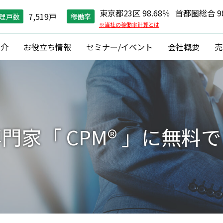
東京都23区 98.68％
首都圏総合 98
7,519戸
理戸数
稼働率
※当社の稼働率計算とは
紹介
お役立ち情報
セミナー/イベント
会社概要
売
空室対策）
住環境維持
コン
グ戦略
現場管理
資産価値維
縮戦略
24時間コールセンター
資産形成 ・
門家「 CPM® 」に無料
円リノベ
０円原状回復「ZEROプラン」
収益改善
相続対
建築
資