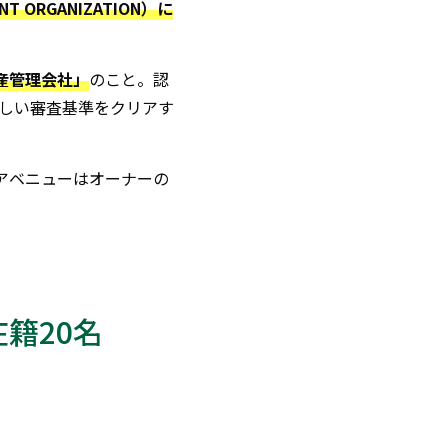
T ORGANIZATION）に
産管理会社」
のこと。認
厳しい審査基準をクリアす
アベニューはオーナーの
籍20名