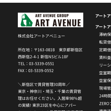
アートア
アートア
滞納保
株式会社アートアベニュー
転貸借
定期借
所在地：〒163-0818 東京都新宿区
西新宿2-4-1 新宿NSビル18F
賃料査
TEL：03-5339-0551
リーシ
FAX：03-5339-0552
空室期
空室保
＼新宿区で賃貸管理30周年／
現場管
東京・神奈川・埼玉・千葉の賃貸管
24時
理はお任せください。入居率98％超
ZER
の実績! 東京23区を中心にアパー
資産活