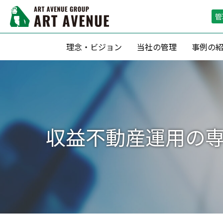
管
理念・ビジョン
当社の管理
事例の
資産形成支援
リーシング（
滞納保証・空室保証(サブリース)
リーシン
転貸借方式 による管理
空室期間短
収益不動産運用の専
定期借家契約 による運用
空室保証付０
収益最大化のための 賃料査定