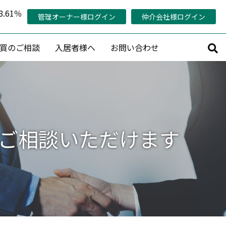
.61％
管理オーナー様ログイン
仲介会社様ログイン
買のご相談
入居者様へ
お問い合わせ
サルティング
その他
持コンサルティング
管理対象エリア
活用コンサルティング
当社の稼働率の考え方
でご相談いただけます
コンサルティング
管理オーナー様専用ページ
策プランニング
認定管理会社「AMO®」
プロデュース
メールマガジン会員募集
産活用相談
賃料査定・売却査定・購入相談
収益物件売買情報リクエスト