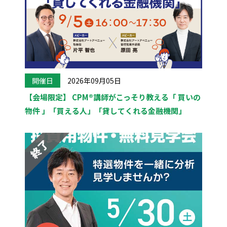
開催日
2026年09月05日
【会場限定】 CPM®講師がこっそり教える「 買いの
物件 」「買える人」「貸してくれる金融機関」