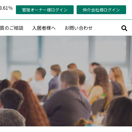
.61％
管理オーナー様ログイン
仲介会社様ログイン
買のご相談
入居者様へ
お問い合わせ
サルティング
その他
持コンサルティング
管理対象エリア
活用コンサルティング
当社の稼働率の考え方
コンサルティング
管理オーナー様専用ページ
策プランニング
認定管理会社「AMO®」
プロデュース
メールマガジン会員募集
産活用相談
賃料査定・売却査定・購入相談
収益物件売買情報リクエスト