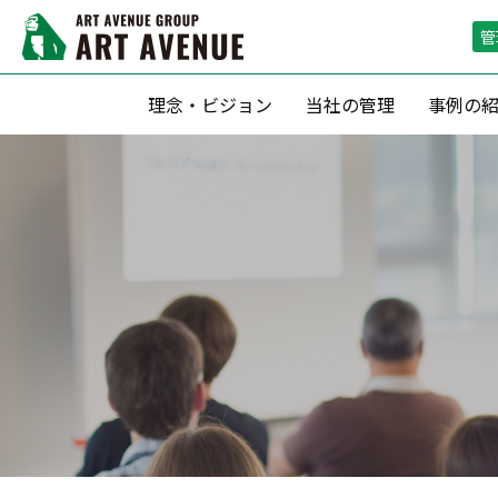
管
理念・ビジョン
当社の管理
事例の
資産形成支援
リーシング（
滞納保証・空室保証(サブリース)
リーシン
転貸借方式 による管理
空室期間短
定期借家契約 による運用
空室保証付０
収益最大化のための 賃料査定