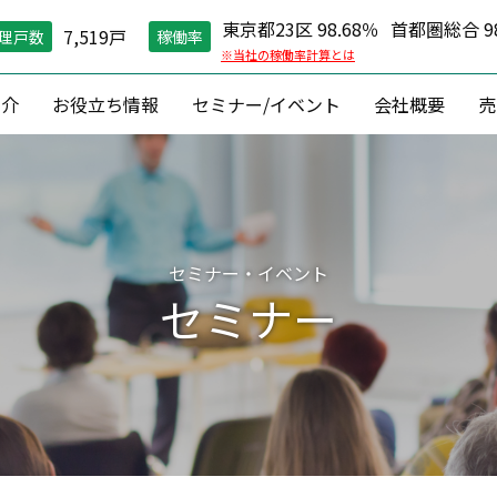
東京都23区 98.68％
首都圏総合 98
7,519戸
理戸数
稼働率
※当社の稼働率計算とは
紹介
お役立ち情報
セミナー/イベント
会社概要
売
空室対策）
住環境維持
コン
グ戦略
現場管理
資産価値維
縮戦略
24時間コールセンター
資産形成 ・
セミナー・イベント
円リノベ
０円原状回復「ZEROプラン」
収益改善
セミナー
相続対
建築
資