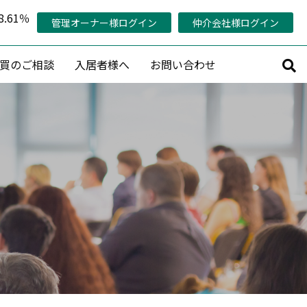
.61％
管理オーナー様ログイン
仲介会社様ログイン
買のご相談
入居者様へ
お問い合わせ
サルティング
その他
持コンサルティング
管理対象エリア
活用コンサルティング
当社の稼働率の考え方
コンサルティング
管理オーナー様専用ページ
策プランニング
認定管理会社「AMO®」
プロデュース
メールマガジン会員募集
産活用相談
賃料査定・売却査定・購入相談
収益物件売買情報リクエスト