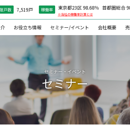
東京都23区 98.68％
首都圏総合 98
7,519戸
理戸数
稼働率
※当社の稼働率計算とは
紹介
お役立ち情報
セミナー/イベント
会社概要
売
空室対策）
住環境維持
コン
グ戦略
現場管理
資産価値維
縮戦略
24時間コールセンター
資産形成 ・
セミナー・イベント
円リノベ
０円原状回復「ZEROプラン」
収益改善
セミナー
相続対
建築
資