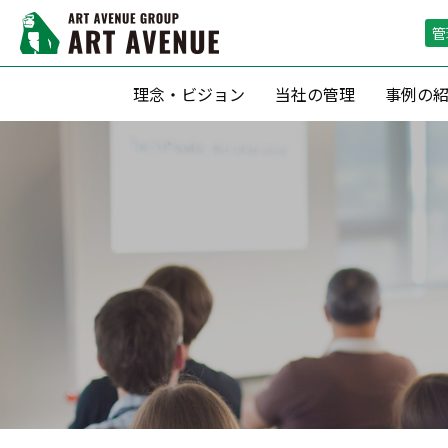
管
理念・ビジョン
当社の管理
事例の
資産形成支援
リーシング（
滞納保証・空室保証(サブリース)
リーシン
転貸借方式 による管理
空室期間短
定期借家契約 による運用
空室保証付０
収益最大化のための 賃料査定