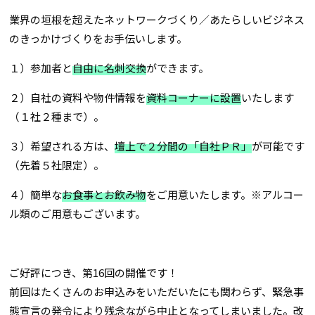
業界の垣根を超えたネットワークづくり／あたらしいビジネス
のきっかけづくりをお手伝いします。
１）参加者と
自由に名刺交換
ができます。
２）自社の資料や物件情報を
資料コーナーに設置
いたします
（１社２種まで）。
３）希望される方は、
壇上で２分間の「自社ＰＲ」
が可能です
（先着５社限定）。
４）簡単な
お食事とお飲み物
をご用意いたします。※アルコー
ル類のご用意もございます。
ご好評につき、第16回の開催です！
前回はたくさんのお申込みをいただいたにも関わらず、緊急事
態宣言の発令により残念ながら中止となってしまいました。改