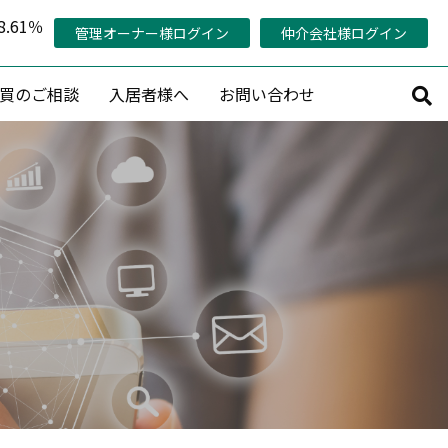
.61％
管理オーナー様ログイン
仲介会社様ログイン
買のご相談
入居者様へ
お問い合わせ
サルティング
その他
持コンサルティング
管理対象エリア
活用コンサルティング
当社の稼働率の考え方
コンサルティング
管理オーナー様専用ページ
策プランニング
認定管理会社「AMO®」
プロデュース
メールマガジン会員募集
産活用相談
賃料査定・売却査定・購入相談
収益物件売買情報リクエスト