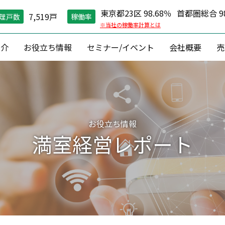
東京都23区 98.68％
首都圏総合 98
7,519戸
理戸数
稼働率
※当社の稼働率計算とは
紹介
お役立ち情報
セミナー/イベント
会社概要
売
空室対策）
住環境維持
コン
グ戦略
現場管理
資産価値維
縮戦略
24時間コールセンター
資産形成 ・
お役立ち情報
円リノベ
０円原状回復「ZEROプラン」
収益改善
満室経営レポート
相続対
建築
資