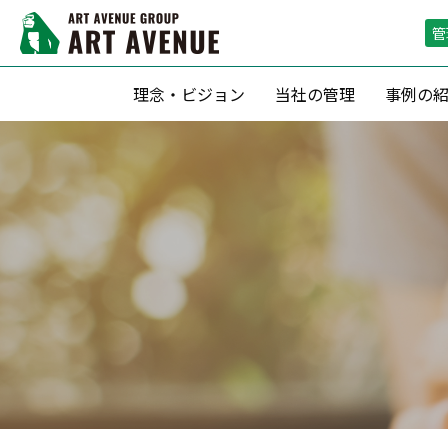
管
理念・ビジョン
当社の管理
事例の
資産形成支援
リーシング（
滞納保証・空室保証(サブリース)
リーシン
転貸借方式 による管理
空室期間短
定期借家契約 による運用
空室保証付０
収益最大化のための 賃料査定