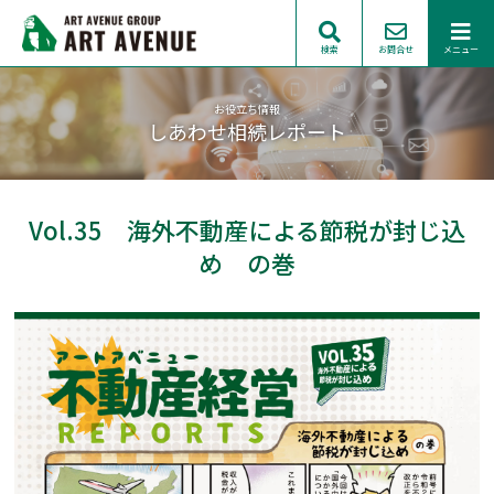
検索
お問合せ
メニュー
お役立ち情報
しあわせ相続レポート
Vol.35 海外不動産による節税が封じ込
め の巻