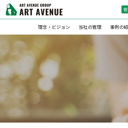
管
理念・ビジョン
当社の管理
事例の
資産形成支援
リーシング（
滞納保証・空室保証(サブリース)
リーシン
転貸借方式 による管理
空室期間短
定期借家契約 による運用
空室保証付０
収益最大化のための 賃料査定