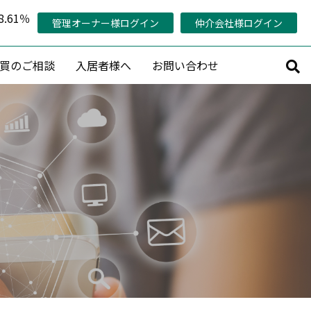
.61％
管理オーナー様ログイン
仲介会社様ログイン
買のご相談
入居者様へ
お問い合わせ
サルティング
その他
持コンサルティング
管理対象エリア
活用コンサルティング
当社の稼働率の考え方
コンサルティング
管理オーナー様専用ページ
策プランニング
認定管理会社「AMO®」
プロデュース
メールマガジン会員募集
産活用相談
賃料査定・売却査定・購入相談
収益物件売買情報リクエスト