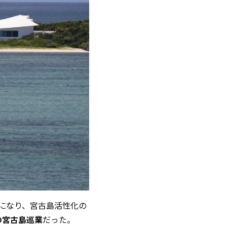
になり、宮古島活性化の
の宮古島巡業
だった。