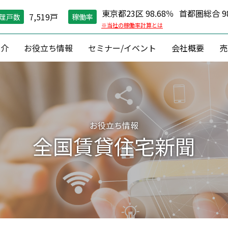
東京都23区 98.68％
首都圏総合 98
7,519戸
理戸数
稼働率
※当社の稼働率計算とは
紹介
お役立ち情報
セミナー/イベント
会社概要
売
空室対策）
住環境維持
コン
グ戦略
現場管理
資産価値維
縮戦略
24時間コールセンター
資産形成 ・
お役立ち情報
円リノベ
０円原状回復「ZEROプラン」
収益改善
全国賃貸住宅新聞
相続対
建築
資