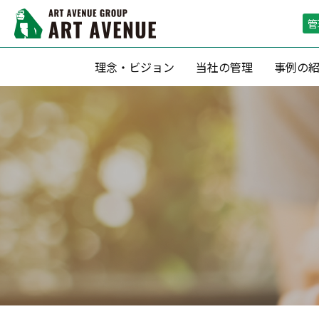
管
理念・ビジョン
当社の管理
事例の
資産形成支援
リーシング（
滞納保証・空室保証(サブリース)
リーシン
転貸借方式 による管理
空室期間短
定期借家契約 による運用
空室保証付０
収益最大化のための 賃料査定