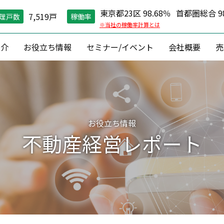
東京都23区 98.68％
首都圏総合 98
7,519戸
理戸数
稼働率
※当社の稼働率計算とは
紹介
お役立ち情報
セミナー/イベント
会社概要
売
空室対策）
住環境維持
コン
グ戦略
現場管理
資産価値維
縮戦略
24時間コールセンター
資産形成 ・
お役立ち情報
円リノベ
０円原状回復「ZEROプラン」
収益改善
不動産経営レポート
相続対
建築
資