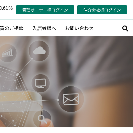
.61％
管理オーナー様ログイン
仲介会社様ログイン
買のご相談
入居者様へ
お問い合わせ
サルティング
その他
持コンサルティング
管理対象エリア
活用コンサルティング
当社の稼働率の考え方
コンサルティング
管理オーナー様専用ページ
策プランニング
認定管理会社「AMO®」
プロデュース
メールマガジン会員募集
産活用相談
賃料査定・売却査定・購入相談
収益物件売買情報リクエスト